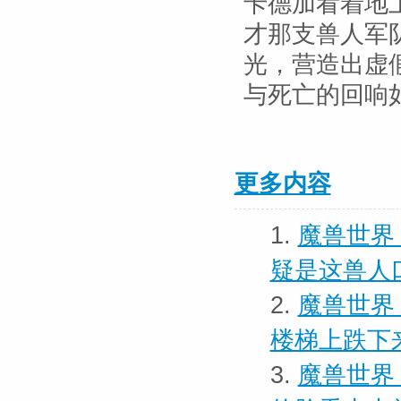
卡德加看着地
才那支兽人军
光，营造出虚
与死亡的回响
更多内容
1.
魔兽世界 
疑是这兽人
2.
魔兽世界
楼梯上跌下
3.
魔兽世界 