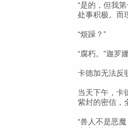
“是的，但我
处事积极。而
“烦躁？”
“腐朽。”迦罗
卡德加无法反
当天下午，卡
紫封的密信，
“兽人不是恶魔