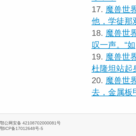
17.
魔兽世界
他，学徒那
18.
魔兽世界
叹一声。“如
19.
魔兽世界
杜隆坦站起
20.
魔兽世界
去，金属板
鄂公网安备 42108702000081号
鄂ICP备17012648号-5