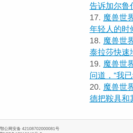
告诉加尔鲁
17.
魔兽世界
年轻人的时
18.
魔兽世界
泰拉莎快速
19.
魔兽世界
问道，“我
20.
魔兽世界
德把鞍具和
鄂公网安备 42108702000081号