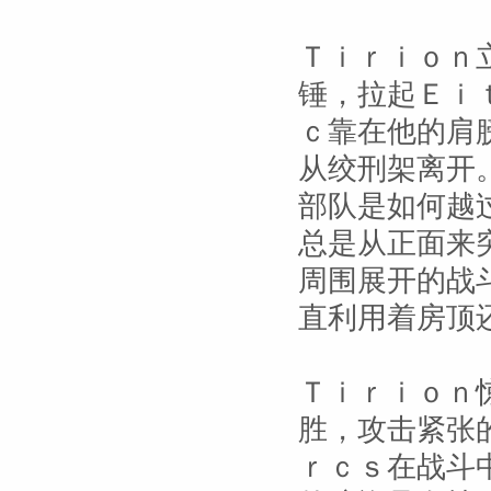
Ｔｉｒｉｏｎ
锤，拉起Ｅｉ
ｃ靠在他的肩
从绞刑架离开
部队是如何越
总是从正面来
周围展开的战
直利用着房顶
Ｔｉｒｉｏｎ
胜，攻击紧张
ｒｃｓ在战斗