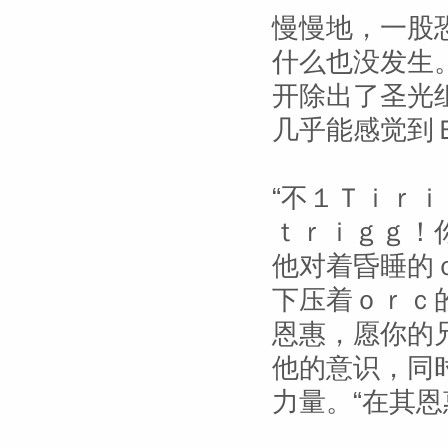
慢慢地，一股
什么也没发生
开除出了圣光
几乎能感觉到
“不１Ｔｉｒ
ｔｒｉｇｇ！
他对着昏睡的
下压着ｏｒｃ
恩惠，愿你的
他的意识，同
力量。“在其恩