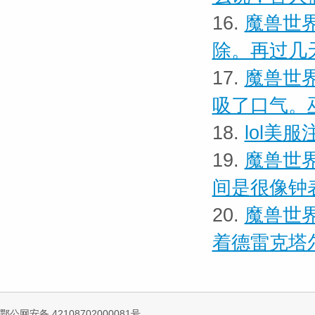
16.
魔兽世界
除。再过几
17.
魔兽世界
吸了口气。
18.
lol美
19.
魔兽世界
间是很像钟
20.
魔兽世界
着德雷克塔
鄂公网安备 42108702000081号