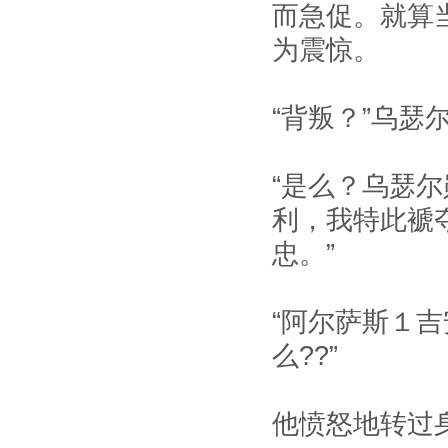
而急促。就算
为震惊。
“背叛？”乌瑟
“是么？乌瑟
利，我特此褫
忠。”
“阿尔萨斯１
么??”
他愤怒地转过