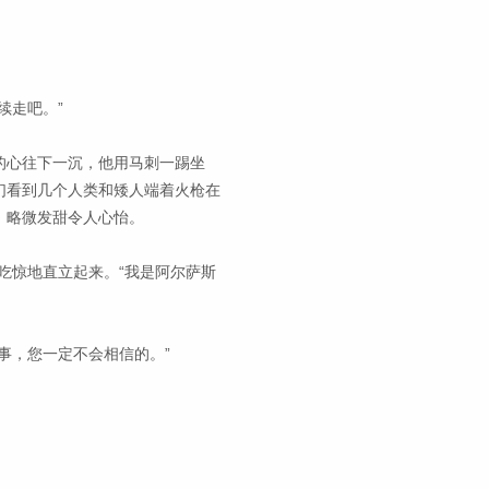
续走吧。”
的心往下一沉，他用马刺一踢坐
们看到几个人类和矮人端着火枪在
，略微发甜令人心怡。
吃惊地直立起来。“我是阿尔萨斯
事，您一定不会相信的。”