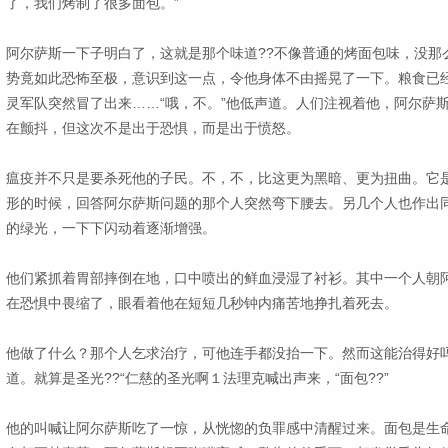
了，我们烤制了很多面包。”
阿尔萨斯一下子明白了，这就是那个味道??不像普通的烤面包味，没那
势竟如此恐怖至极，意识到这一点，令他身体不由摇晃了一下。粮食已
灵军队突然冒了出来……“哦，不。”他低声道。人们注视着他，阿尔萨
在颤抖，但这次不是出于恐惧，而是出于愤怒。
瘟疫并不只是要杀死他的子民。不，不，比这更为黑暗、更为扭曲。它是
形的时候，回答阿尔萨斯问题的那个人突然弯下腰去。另几个人也作出
的绿光，一下下闪动着逐渐增强。
他们紧抓着胃部摔倒在地，口中喷出的鲜血浸湿了衬衫。其中一个人朝
在恐惧中畏缩了，眼看着他在短短几秒钟内痛苦地挣扎着死去。
他做了什么？那个人乞求治疗，可他连手都没抬一下。然而这能治得好
道。就算是圣光??“仁慈的圣光啊１法理克喊出声来，“面包??”
他的叫喊让阿尔萨斯吃了一惊，从恍惚的负罪感中清醒过来。面包是生