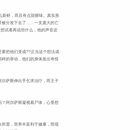
么新鲜，而且有点甜腥味。真实形
经被分发下去了……一支庞大的亡
斯想试着再说些什么，他的声音还
要把他们变成??正当这个想法成
同样的举动，他们的身体发出奇怪
阿尔萨斯伸出手乞求治疗，而王子
吗？阿尔萨斯凝视着尸体，心里想
命所需，营养丰富利于健康，而现