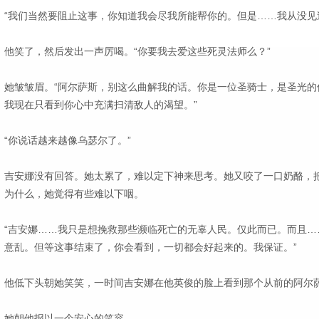
“我们当然要阻止这事，你知道我会尽我所能帮你的。但是……我从没见
他笑了，然后发出一声厉喝。“你要我去爱这些死灵法师么？”
她皱皱眉。“阿尔萨斯，别这么曲解我的话。你是一位圣骑士，是圣光的
我现在只看到你心中充满扫清敌人的渴望。”
“你说话越来越像乌瑟尔了。”
吉安娜没有回答。她太累了，难以定下神来思考。她又咬了一口奶酪，
为什么，她觉得有些难以下咽。
“吉安娜……我只是想挽救那些濒临死亡的无辜人民。仅此而已。而且…
意乱。但等这事结束了，你会看到，一切都会好起来的。我保证。”
他低下头朝她笑笑，一时间吉安娜在他英俊的脸上看到那个从前的阿尔
她朝他报以一个安心的笑容。