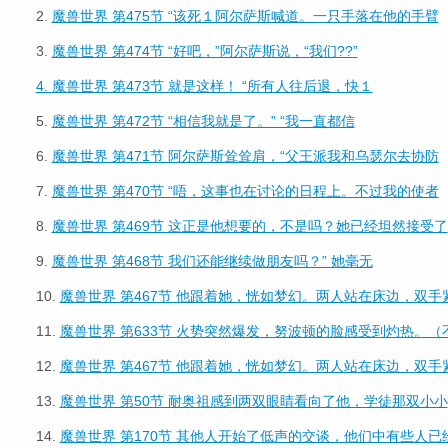
2.
魔兽世界 第475节 “该死１阿尔萨斯喊道。一只手落在他的手臂
3.
魔兽世界 第474节 “好吧，”阿尔萨斯说，“我们??”
4.
魔兽世界 第473节 就是这样！ “所有人往后退，快１
5.
魔兽世界 第472节 “相信我就是了。” “我一直都信
6.
魔兽世界 第471节 阿尔萨斯耸耸肩，“父王派我和乌瑟尔去协防
7.
魔兽世界 第470节 “唔，这事也在讨论的日程上。不过我的使者
8.
魔兽世界 第469节 这正是他想要的，不是吗？她已经坦然接受了
9.
魔兽世界 第468节 我们还能继续做朋友吗？” 她毫无
10.
魔兽世界 第467节 他跟着她，恍如梦幻。两人站在床边，双手
11.
魔兽世界 第633节 火势突然爆发，努波顿的脸感受到灼热。（
12.
魔兽世界 第467节 他跟着她，恍如梦幻。两人站在床边，双手
13.
魔兽世界 第50节 耐奥祖感到两双眼睛看向了他，学徒那双小小
14.
魔兽世界 第170节 其他人开始了低声的交谈，他们中有些人已