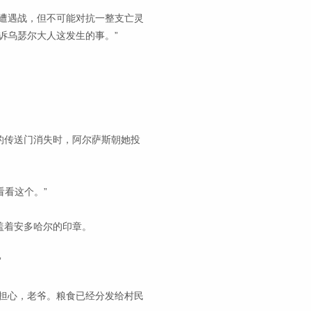
遭遇战，但不可能对抗一整支亡灵
诉乌瑟尔大人这发生的事。”
的传送门消失时，阿尔萨斯朝她投
看看这个。”
盖着安多哈尔的印章。
”
担心，老爷。粮食已经分发给村民