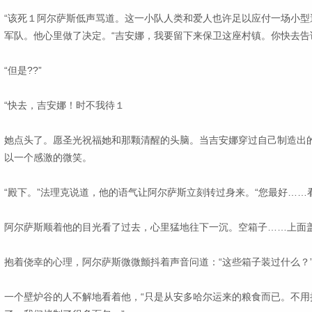
“该死１阿尔萨斯低声骂道。这一小队人类和爱人也许足以应付一场小型
军队。他心里做了决定。“吉安娜，我要留下来保卫这座村镇。你快去告
“但是??”
“快去，吉安娜！时不我待１
她点头了。愿圣光祝福她和那颗清醒的头脑。当吉安娜穿过自己制造出
以一个感激的微笑。
“殿下。”法理克说道，他的语气让阿尔萨斯立刻转过身来。“您最好……
阿尔萨斯顺着他的目光看了过去，心里猛地往下一沉。空箱子……上面
抱着侥幸的心理，阿尔萨斯微微颤抖着声音问道：“这些箱子装过什么？
一个壁炉谷的人不解地看着他，“只是从安多哈尔运来的粮食而已。不用