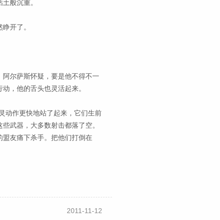
粘土般沉重。
然睁开了。
。阿尔萨斯怀疑，要是他不得不一
行动，他的舌头也灵活起来。
灵动作更快地站了起来，它们生前
这些武器，大多数射击都落了空。
的盟友痛下杀手。把他们打倒在
2011-11-12