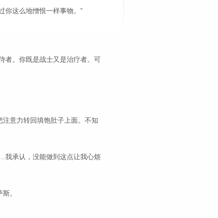
过你这么地憎恨一样事物。”
侍者。你既是战士又是治疗者。可
把注意力转回填饱肚子上面。不知
…我承认，没能做到这点让我心烦
萨斯。