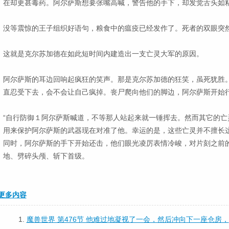
在却更甚毒药。阿尔萨斯想要张嘴高喊，警告他的手下，却发觉舌头如
没等震惊的王子组织好语句，粮食中的瘟疫已经发作了。死者的双眼突
这就是克尔苏加德在如此短时间内建造出一支亡灵大军的原因。
阿尔萨斯的耳边回响起疯狂的笑声。那是克尔苏加德的狂笑，虽死犹胜
直忍受下去，会不会让自己疯掉。丧尸爬向他们的脚边，阿尔萨斯开始
“自行防御１阿尔萨斯喊道，不等那人站起来就一锤挥去。然而其它的亡
用来保护阿尔萨斯的武器现在对准了他。幸运的是，这些亡灵并不擅长
同时，阿尔萨斯的手下开始还击，他们眼光凌厉表情冷峻，对片刻之前
地、劈碎头颅、斩下首级。
更多内容
1.
魔兽世界 第476节 他难过地凝视了一会，然后冲向下一座仓房，