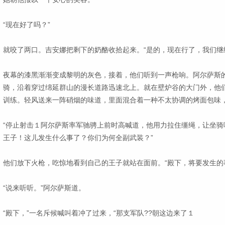
“现在好了吗？”
就咬了两口。吉安娜把剩下的奶酪收拾起来。“是的，现在行了，我们继
夜幕的漆黑渐渐变成黎明的灰色，接着，他们听到一声枪响。阿尔萨斯
骑，沿着穿过绵延群山的漫长道路迅速北上。就在壁炉谷的大门外，他
训练。轻风送来一阵硝烟的味道，里面混合着一种不太协调的烤面包味
“停止射击１阿尔萨斯率军驰骋上前时高喊道，他用力拉住缰绳，让坐骑
王子！这儿发生什么事了？你们为何全副武装？”
他们放下火枪，吃惊地看到自己的王子就站在面前。“殿下，将要发生的
“说来听听。”阿尔萨斯道。
“殿下，”一名斥候喊叫着冲了过来，“那支军队??朝这边来了１