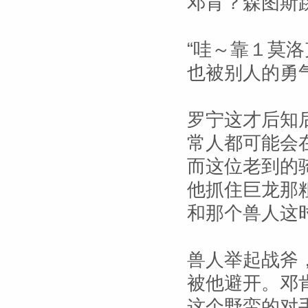
邓肯？森图斯
“哇～靠１莫
也被别人的勇
罗宁这才后知
常人都可能会
而这位老到的
他抓住巨龙那
和那个兽人这
兽人举起战斧
被他避开。邓
这个野蛮的对