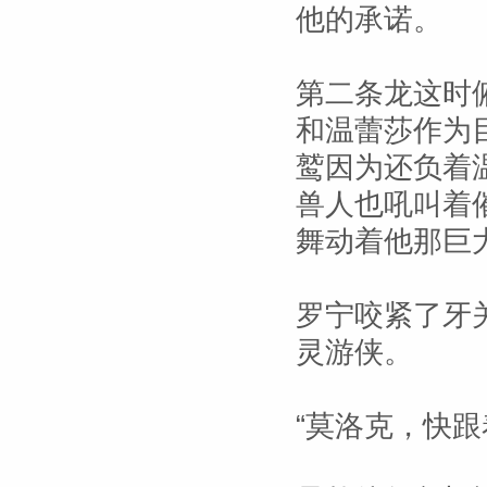
他的承诺。
第二条龙这时
和温蕾莎作为
鹫因为还负着
兽人也吼叫着
舞动着他那巨
罗宁咬紧了牙
灵游侠。
“莫洛克，快