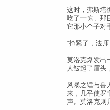
这时，弗斯塔
吃了一惊。那
它那小个子对
“揸紧了，法师
莫洛克爆发出
人皱起了眉头
风暴之锤与兽
来，几乎使罗
声。莫洛克则