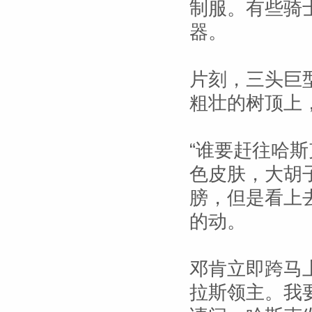
制服。有些骑
器。
片刻，三头巨
粗壮的树顶上
“谁要赶往哈
色皮肤，大胡
膀，但是看上
的动。
邓肯立即跨马
拉斯领主。我