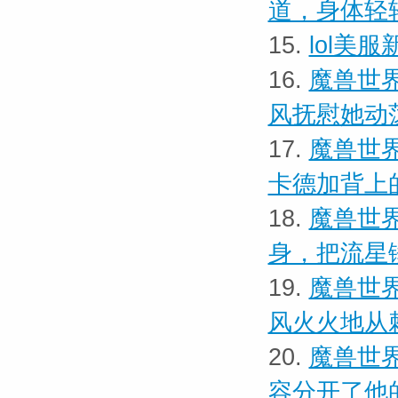
道，身体轻
15.
lol美
16.
魔兽世界
风抚慰她动
17.
魔兽世界
卡德加背上
18.
魔兽世界
身，把流星
19.
魔兽世界
风火火地从
20.
魔兽世界
容分开了他