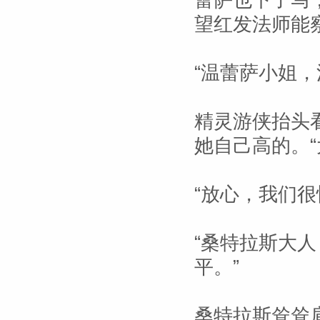
蕾萨也下了马
望红发法师能
“温蕾萨小姐，
精灵游侠抬头
她自己高的。
“放心，我们很
“桑特拉斯大
平。”
桑特拉斯耸耸