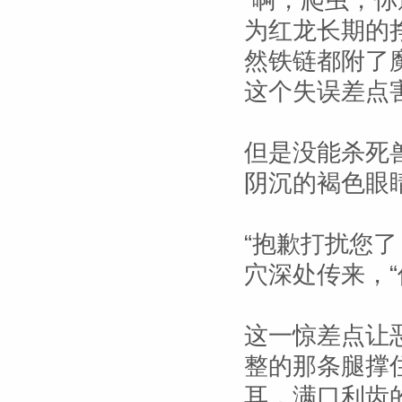
“啊，爬虫，
为红龙长期的
然铁链都附了
这个失误差点
但是没能杀死
阴沉的褐色眼
“抱歉打扰您
穴深处传来，
这一惊差点让
整的那条腿撑
耳，满口利齿