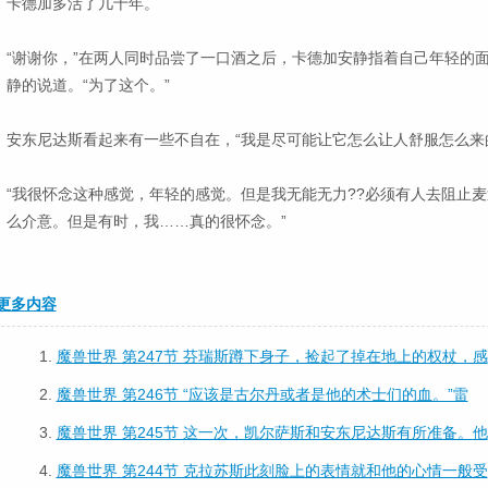
卡德加多活了几十年。
“谢谢你，”在两人同时品尝了一口酒之后，卡德加安静指着自己年轻的
静的说道。“为了这个。”
安东尼达斯看起来有一些不自在，“我是尽可能让它怎么让人舒服怎么来
“我很怀念这种感觉，年轻的感觉。但是我无能无力??必须有人去阻止麦
么介意。但是有时，我……真的很怀念。”
更多内容
1.
魔兽世界 第247节 芬瑞斯蹲下身子，捡起了掉在地上的权杖，感
2.
魔兽世界 第246节 “应该是古尔丹或者是他的术士们的血。”雷
3.
魔兽世界 第245节 这一次，凯尔萨斯和安东尼达斯有所准备。他
4.
魔兽世界 第244节 克拉苏斯此刻脸上的表情就和他的心情一般受