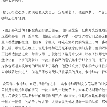
地将它解决掉。
他只记得这么多，而现在他认为自己一定是睡着了。他在做梦，一个苦
德加还是年轻的。
卡德加那剃过胡子的脸庞显得很是整洁。他仰望星空，任由月光洗礼着
显露出那唯一的一丝白发。他抬起自己的双手，不禁惊叹着它们是那么
且有着些微的扭曲。他就像一个巨人一样走在洛丹伦的街道上，每一步
着云端。尽管是在晚上，但是卡德加还是毫不犹豫的朝前走着，他的双
正朝着达拉然进发，并且仅用一步就涉过了洛丹米尔湖，站在了法师之
堡中仍有一个房间亮着灯，卡德加将自己的意识集中于那个房间。他开
身体也逐渐变校等他的双脚踩上了露台，他已经恢复了原本的大校通往
窗帘以防蚊虫进入，但这层薄纱却无法挡住柔美的月光。卡德加将它轻
“欢迎你，卡德加。来吧，到我这边来。”当卡德加看到安东尼达斯的时
里就是肯瑞托首领的房间。卡德加坐到一把椅子上，安东尼达斯递给他
是，尽管安东尼达斯长长的胡须刚刚开始由棕变灰，但是现在是他看起来
卡德加一把雪白的胡子，许多陌生人都会认为他才是老一辈的法师，尽