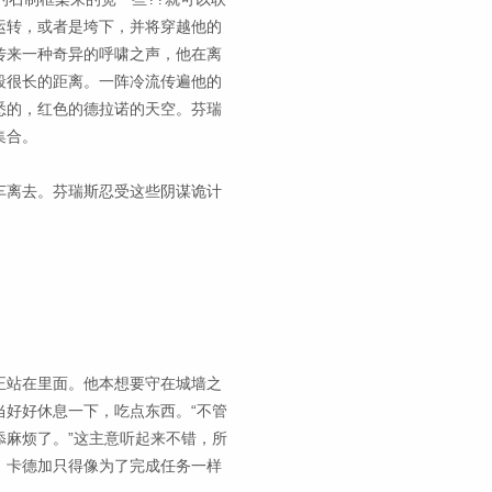
运转，或者是垮下，并将穿越他的
传来一种奇异的呼啸之声，他在离
段很长的距离。一阵冷流传遍他的
悉的，红色的德拉诺的天空。芬瑞
集合。
车离去。芬瑞斯忍受这些阴谋诡计
正站在里面。他本想要守在城墙之
好好休息一下，吃点东西。“不管
麻烦了。”这主意听起来不错，所
，卡德加只得像为了完成任务一样