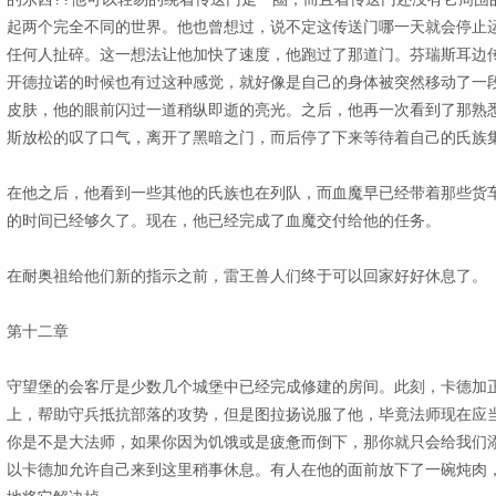
起两个完全不同的世界。他也曾想过，说不定这传送门哪一天就会停止
任何人扯碎。这一想法让他加快了速度，他跑过了那道门。芬瑞斯耳边
开德拉诺的时候也有过这种感觉，就好像是自己的身体被突然移动了一
皮肤，他的眼前闪过一道稍纵即逝的亮光。之后，他再一次看到了那熟
斯放松的叹了口气，离开了黑暗之门，而后停了下来等待着自己的氏族
在他之后，他看到一些其他的氏族也在列队，而血魔早已经带着那些货
的时间已经够久了。现在，他已经完成了血魔交付给他的任务。
在耐奥祖给他们新的指示之前，雷王兽人们终于可以回家好好休息了。
第十二章
守望堡的会客厅是少数几个城堡中已经完成修建的房间。此刻，卡德加
上，帮助守兵抵抗部落的攻势，但是图拉扬说服了他，毕竟法师现在应当
你是不是大法师，如果你因为饥饿或是疲惫而倒下，那你就只会给我们添
以卡德加允许自己来到这里稍事休息。有人在他的面前放下了一碗炖肉