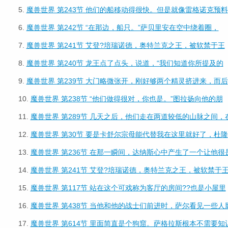
5.
魔兽世界 第243节 他们的船移动得很快。但是就像雷格诺克预料
6.
魔兽世界 第242节 “在那边，船只。”萨贝里安在空中绕着圈，
7.
魔兽世界 第241节 艾登?培瑞诺德，奥特兰克之王，被软禁于王
8.
魔兽世界 第240节 龙王点了点头，说道，“我们知道你所提及的
9.
魔兽世界 第239节 大门略微张开，刚好够两个精灵挤进来，而后
10.
魔兽世界 第238节 “他们做得很对，你也是。”图拉扬向他的朋
11.
魔兽世界 第289节 几天之后，他们走在两道较低的山脉之间，
12.
魔兽世界 第30节 要是卡舒尔宗母能代替我在这里就好了，杜隆
13.
魔兽世界 第236节 在那一瞬间，达纳斯心中产生了一个让他很
14.
魔兽世界 第241节 艾登?培瑞诺德，奥特兰克之王，被软禁于
15.
魔兽世界 第117节 站在这个可戏称为客厅的房间??也是小屋里
16.
魔兽世界 第438节 当他和他的战士们前进时，萨尔看见一些人
17.
魔兽世界 第614节 里面简直是个狗窟。萨格拉斯根本不需要知