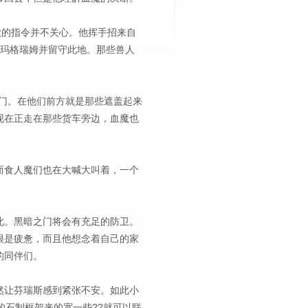
歌的指令并不关心。他挥手招来自
于玛格瑞姆并留守此地。那些兽人
门。在他们前方就是那些遮盖起来
现在正走在那些货车旁边，血魔也
而食人魔们也在大喊大叫着，一个
此。黑暗之门将会有充足的防卫。
很是疲惫，而且他想念着自己的家
的同伴们。
然让芬瑞斯感到紧张不安。如此小
的石制框架来的宽一些??就可以联