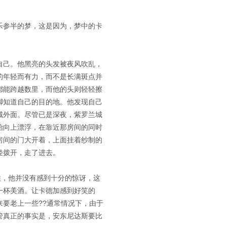
乐参半的梦，这是因为，梦中的卡
自己。他黑亮的头发被夜风吹乱，
的年轻而有力，而不是长满斑点并
都能跨越数里，而他的头则轻轻擦
脚知道自己的目的地。他发现自己
城外面。尽管已是深夜，紫罗兰城
始向上漂浮，在靠近那房间的同时
房间的门大开着，上面挂着纱制的
轻拨开，走了进去。
候，他并没有感到十分的惊讶，这
一杯美酒。让卡德加感到好笑的
要老上一些??通常情况下，由于
管真正的事实是，安东尼达斯要比