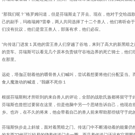
“那我们呢？”格罗姆问道，但是芬瑞斯走了开去。现在，他对于交给战
己的副手，玛格瑞姆?雷拳，两人共同选择了十二个兽人，他们将听命
们没有抗议，他们是雷王兽人，部落有求，他们必应。
“向传送门进发１其他的雷王兽人们穿越了谷地，来到了高大的新黑暗之
的货车。芬瑞斯可以看见几个原本负责镇守谷地边界的死亡骑士，他们
在那里。
远处，塔伽正朝着他的嚼骨兽人们喊叫，尝试着想要将他们分配妥当。
食人魔激动的喊道，“我碾不死你１
根据芬瑞斯刚才所听到的来自兽人的评论，全部的战歌氏族都将留守于
芬瑞斯也曾想过要留在这里，但是他脑中另一个思绪告诉自己，他现在
乡。也许，在不久的将来，他会带着自己的兽人前来帮助那些镇守于此
芬瑞斯快步走上斜坡，面对着黑暗之门。传送门中不断涌动着的能量仍
的东西??他可以轻易的绕着传送门走一圈，而且着传送门还没有它周围