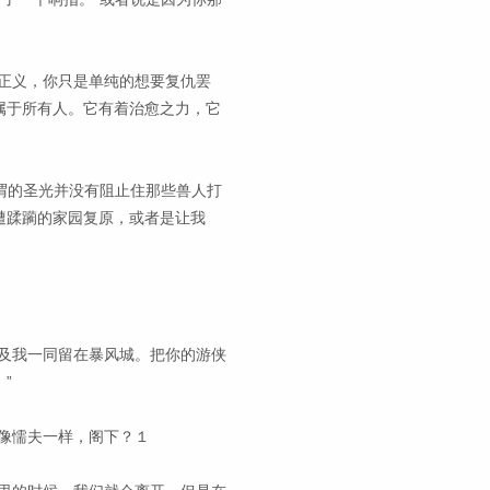
正义，你只是单纯的想要复仇罢
属于所有人。它有着治愈之力，它
所谓的圣光并没有阻止住那些兽人打
遭蹂躏的家园复原，或者是让我
及我一同留在暴风城。把你的游侠
”
像懦夫一样，阁下？１