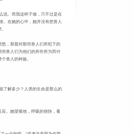
么说。而我这样子做，只不过是在
移。在她的心中，她并没有把兽人
辈。
愤怒，那股对那些兽人们所犯下的
那些兽人们为他们的所作所为而付
整个兽人的种族。
能了解多少？人类的生命是那么的
反应。她望着他，呼吸的很快，看
打了一个响指。“或者说是因为你那