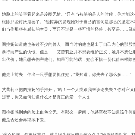
她脸上的笑容看起来是冷酷无情。“只有当被杀的是人的时候，你才能这
根除那些讨厌鬼罢了。”他惊异的发现她对于自己的言词是那么的坚定不
们当作那些有感知的生灵，而只不过是一些可憎的怪兽，甚至是……鼠
图拉扬知道他也杀过不少的兽人，而当时的他也是出于自己内心的那股
暴行而产生的仇恨。但是……艾蕾莉亚并不想要维护正义，她并不想让
出代价，她只想去伤害他们。如果可能的话，她会不惜一切代价来根除
他走上前去，伸出一只手想要抓住她，“我知道，你失去了那么多……”
艾蕾莉亚把图拉扬的手推开，“哈！一个人类跟我来谈论失去？你对它又
短暂，你又如何知道什么才是真正的爱一个人１
图拉扬感到他的脸上血色全无。有那么一瞬间，他甚至都不知道该作何
他是否还会再继续下去。
“这么说来，你要比我好，就是因为你只能活这么久？”她质疑着对方，