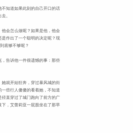
他不知道如果此刻的自己开口的话
出去。
，他会怎么做呢？如果是他，他会
还是作出了一个聪明的决定呢？现
堡到底够不够呢？
克，告诉他一件很遗憾的事：那些
，她就开始狂奔，穿过暴风城的街
的一些行人傻傻的看着她，不知道
是径直穿过了城门跑向了前方的广
枝下，艾蕾莉亚一屁股坐在了那早