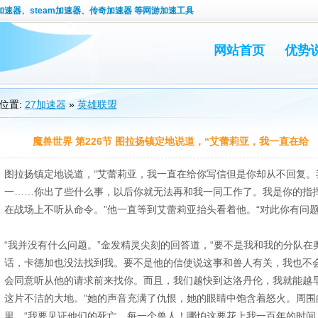
速器、steam加速器、传奇加速器 等网游加速工具
网站首页
优势
位置:
27加速器
»
英雄联盟
魔兽世界 第226节 图拉扬镇定地说道，“艾蕾莉亚，我一直在给
图拉扬镇定地说道，“艾蕾莉亚，我一直在给你写信但是你却从不回复。
一……你出了些什么事，以后你就无法再和我一同工作了。我是你的指
在战场上不听从命令。”他一直等到艾蕾莉亚抬头看着他。“对此你有问题
“我并没有什么问题。”金发精灵尖刻的回答道，“要不是我和我的分队
话，卡德加也没法找到我。要不是他的信使说这事和兽人有关，我也不
会同意听从他的请求前来找你。而且，我们越快到达洛丹伦，我就能越
这片不洁的大地。”她的声音充满了仇恨，她的眼睛中饱含着怒火。周围
里。“我要见证他们的死亡，每一个兽人！哪怕这要花上我一百年的时间