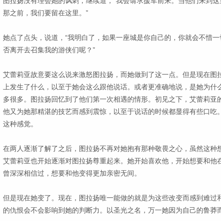
图拉扬没有理会她的讽刺，继续道，“我会请求援军前来。当他们来到这
那之前，我们要留在这里。”
她点了点头，说道，“我明白了，如果一座城是你自己的，你就会不惜一
否离开去召集我的游侠们呢？”
艾蕾莉亚故意要这么说来激怒图拉扬，而她做到了这一点。但是现在图
上发生了什么，以至于她会这么跟他说话。或者更准确地说，是她为什
多很多。图拉扬回忆到了他们第一次相遇的情形。初见之下，艾蕾莉亚
他又为她那精湛的技艺而感到震惊，以至于说话的时候都显得有些口吃
这种感觉。
在两人逐渐了解了之后，图拉扬不再对她抱有那种敬畏之心，虽然这种
艾蕾莉亚也开始逐渐对图拉扬尊重起来。她开始喜欢他，开始想要和他
曾深深相信过，想要和他变得更加亲密无间。
但是现在她变了。现在，图拉扬唯一能做的就是为这些改变而感到难过
的仇恨会不会影响到她的判断力。以圣光之名，万一她因为自己的鲁莽