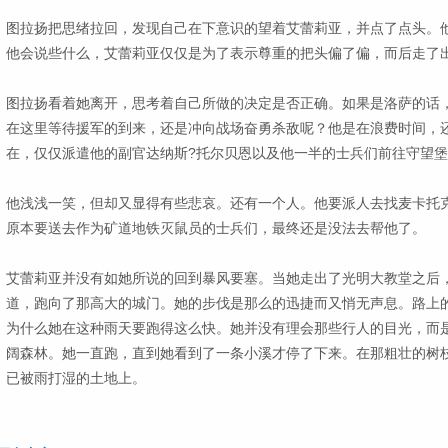
图拉扬把思绪拉回，发现自己在下意识的望着艾蕾莉亚，并点了点头。
他会说些什么，艾蕾莉亚仅仅是为了表示尊重的把头偏了偏，而后走了
图拉扬看着她离开，思考着自己所做的决定是否正确。如果是洛萨的话
在这里等待援军的到来，还是冲向战场奋勇杀敌呢？他是在浪费时间，
在，仅仅派遣他的副官达纳斯?托尔贝恩以及他一半的士兵们前往守望
他浅浅一笑，但却又显得有些悲哀。还有一个人。他要派人去找麦卡托
原本要送去作为矿道地铁灭鼠员的士兵们，最终还是没法去帮他了。
艾蕾莉亚并没有如她所说的回到暴风要塞。当她走出了光明大教堂之后
道，跑向了那高大的城门。她的步伐是那么的迅捷而又悄无声息。路上
为什么她在这种雨天要跑得这么快。她并没有理会那些行人的目光，而
阔森林。她一直跑，直到她看到了一条小溪才停了下来。在那粗壮的树
已被雨打湿的土地上。