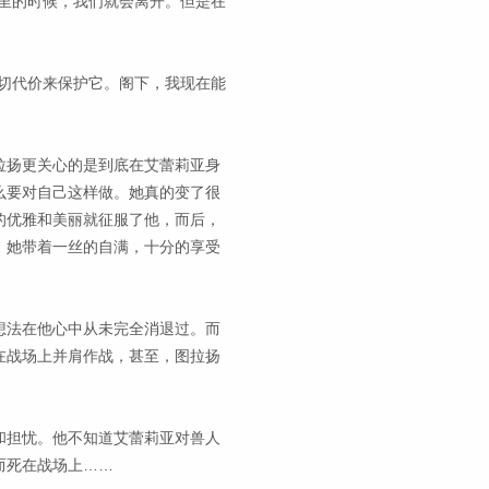
里的时候，我们就会离开。但是在
切代价来保护它。阁下，我现在能
拉扬更关心的是到底在艾蕾莉亚身
么要对自己这样做。她真的变了很
的优雅和美丽就征服了他，而后，
。她带着一丝的自满，十分的享受
想法在他心中从未完全消退过。而
在战场上并肩作战，甚至，图拉扬
和担忧。他不知道艾蕾莉亚对兽人
而死在战场上……