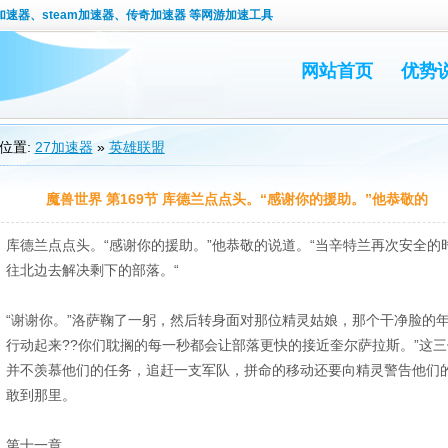
速器、steam加速器、传奇加速器 等网游加速工具
网站首页
优势
位置:
27加速器
»
英雄联盟
魔兽世界 第169节 库德兰点点头。“感谢你的援助。”他恭敬的
库德兰点点头。“感谢你的援助。”他恭敬的说道。“当辛特兰再次安全
往北边去解决剩下的部落。“
“谢谢你。”洛萨鞠了一躬，然后转身面对那位精灵姑娘，那个干净脸的
行动起来??你们耽搁的每一秒都会让部落更快的接近奎尔萨拉斯。”这
并不羡慕他们的任务，追赶一支军队，拼命的移动还要向精灵警告他们
敢到那里。
第十一章