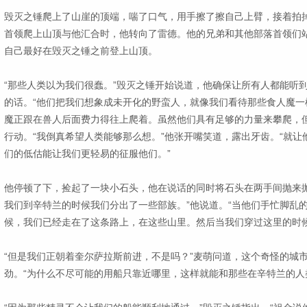
毁灭之锤爬上了山崖的顶端，喘了口气，用手擦了擦自己上臂，接着拍
首领爬上山顶与他汇合时，他转向了雷德。他的兄弟和其他部落首领们
自己最好在毁灭之锤之前登上山顶。
“那些人类以为我们很蠢。”毁灭之锤开始说道，他确保让所有人都能听
的话。“他们把我们想象成未开化的野蛮人，就像我们看待那些食人魔一
魔正跟在兽人后面费力得往上爬着。虽然他们具有足够的力量来攀爬，
行动。“我倒真希望人类能够那么想。”他张开嘴笑道，露出牙齿。“就
们的低估能让我们更轻易的征服他们。”
他停顿了下，捡起了一块小石头，他在说话的同时将石头在两手间抛来抛
我们到辛特兰的时候我们分出了一些部族。”他说道。“当他们手忙脚乱
候，我们已经走在了这条路上，在这些山里。然后当我们穿过这里的时候
“但是我们正朝着奎尔萨拉斯前进，不是吗？”麦萌问道，这个奇怪的城
劲。“为什么不尽可能的用船只靠近哪里，这样就能和那些在辛特兰的人