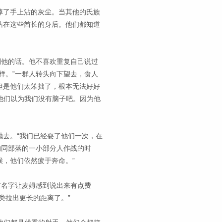
掉了手上沾的灰尘。当其他的氏族
站在这些酋长的身后。他们都知道
到他的话。他不喜欢重复自己说过
样。”一群人转头向下望去，食人
但是他们太笨拙了，根本无法好好
让他们以为我们没有脑子吧。因为他
去。“我们已经耍了他们一次，在
的同部落的一小部分人作战的时
，他们依然疲于奔命。”
市名字让麦姆感到说出来有点费
类拉出更长的距离了。”