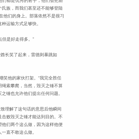
说他们都是优秀的射手，他们会把箭
个氏族，而我们甚至还不能够登陆
在他们的身上。部落依然不是很习
这种运输方式足够快。
点但是好走得多。”
些酋长笑了起来，雷德则暴跳如
嘲笑他的家伙打架。“我完全胜任
用绳索攀爬，当然，毁灭之锤不算
灭之锤也允许他们提出任何问题。
大致理解了这句话的意思后他瞬间
且击败毁灭之锤才能达到目的。不
望他们两个这么做，因为这样他便
人一直不敢这么做。