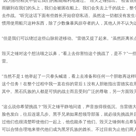
“因为那些精灵不会让我们的船能顺利地通过。”毁灭之锤指出。“祖金
雨砸到在我们的头上，我们会被困在船上。我们会失去上千的战士，整
去作战。”听完这话下面有些酋长开始窃窃私语。虽然这一切都没有发生
惯用使用船只这种东西，除了少数像暴风掠夺者的人，其他人并不认为
“但是我们可以绕过这些山脉前进移动。”雷德又提了起来。“虽然距离长
毁灭之锤对这个想法嗤之以鼻，“看上去你害怕这个挑战了，是不？”一
雷。
“当然不是１他举起了一只拳头喊道，看上去准备和任何一个胆敢再这样
这个任务！在整个过程中我一直在你的背后１没有人胆敢指出雷德实在
其中。黑石氏族的人都是可惧的战士而且受到广泛的尊敬，另一方面毁
“这么说你希望挑战？“毁灭之锤平静地问道，声音放得很低沉。当雷德
脸色发白，往后连退几步。黑手兄弟如果想领导部落，就必须先挑战并
过他们也很清楚即使他们一起上，他也能杀了他们。毁灭之锤倒有点希
可以合情合理地来替代他们成为黑牙氏族的酋长。不过目前为止他们两