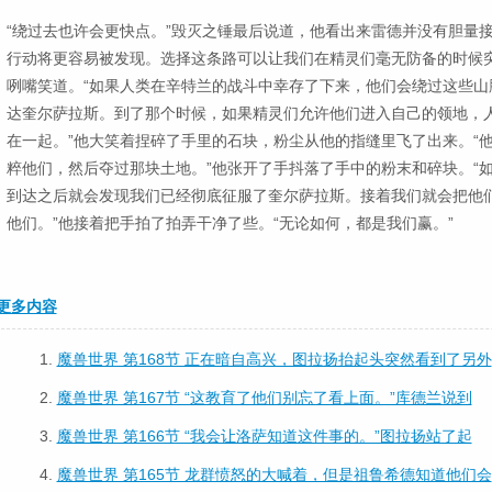
“绕过去也许会更快点。”毁灭之锤最后说道，他看出来雷德并没有胆量
行动将更容易被发现。选择这条路可以让我们在精灵们毫无防备的时候突
咧嘴笑道。“如果人类在辛特兰的战斗中幸存了下来，他们会绕过这些山
达奎尔萨拉斯。到了那个时候，如果精灵们允许他们进入自己的领地，
在一起。”他大笑着捏碎了手里的石块，粉尘从他的指缝里飞了出来。“
粹他们，然后夺过那块土地。”他张开了手抖落了手中的粉末和碎块。“
到达之后就会发现我们已经彻底征服了奎尔萨拉斯。接着我们就会把他
他们。”他接着把手拍了拍弄干净了些。“无论如何，都是我们赢。”
更多内容
1.
魔兽世界 第168节 正在暗自高兴，图拉扬抬起头突然看到了另外
2.
魔兽世界 第167节 “这教育了他们别忘了看上面。”库德兰说到
3.
魔兽世界 第166节 “我会让洛萨知道这件事的。”图拉扬站了起
4.
魔兽世界 第165节 龙群愤怒的大喊着，但是祖鲁希德知道他们会