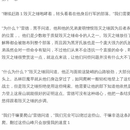
“继续赶路１毁灭之锤咆哮着，转头看着在他身后行军的部落。“我们需
“为什么？”雷德．黑手问道。他和他的兄弟麦萌憎恨毁灭之锤因为后者
的位置，。他们是少数敢于质疑毁灭之锤命令的人之一。毁灭之锤放任
解释都会被散布到整个部落，而且因为黑牙氏族也是一个庞大强力的氏
弟虽然会对一些命令有疑问，不过他们从来不会违抗一个直接的命令，
毁灭之锤很赞赏这一点，就这点来说，让他们问些问题并没有什么大不
“什么为什么？”毁灭之锤回问道。他正与面前这陡峭的山路较劲，大部
头上。丛林巨魔早就从他们身边穿过了，如同爬树一般轻松地登上了这
战士，但是毁灭之锤拒绝使用这些绳索。他需要让他的部下知道他依然
力登上这座山就能很好的证明这点。雷德可没有这种雄心，他把一条结
悠得跟着毁灭之锤的步调。
“我们干嘛要爬山”雷德问道，“我们完全可以绕过这些山。干嘛非选这
爬。翻过这些山峰只会放慢我的速度１