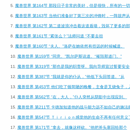
5.
魔兽世界 第164节 那段日子非常的美好，但是很快，所有的一切
6.
魔兽世界 第163节 当他们准备好了第三次的冲锋时，一阵鼓声从
7.
魔兽世界 第162节 第二道波浪冲击着这道盾墙，毁坏了更多的部
8.
魔兽世界 第161节 “紧张么？”法师问道 “不要去担
9.
魔兽世界 第160节 “夫人。”洛萨在她依然有些远的时候喊道。
10.
魔兽世界 第159节 “同意。”凯尔萨斯说道。“摧毁那道门。”
11.
魔兽世界 第319节 “那也是我的职责呀。我向导师宣过誓要安全
12.
魔兽世界 第387节 “我就是你的仆从，”他低下头回答道。“从
13.
魔兽世界 第453节 他们吃了顿简陋的晚餐，主食是叉烧兔子，
14.
魔兽世界 第562节 “在，大人，”仆人突然从阴影中出现应到。
15.
魔兽世界 第211节 卡德加知道他的战斗能力远不如自己的施法
16.
魔兽世界 第547节 Ｔｉｒｉｏｎ感觉他的生命不再有任何意义
17.
魔兽世界 第171节 “拿去，就像这样砍。”他把斧头塞回给那个