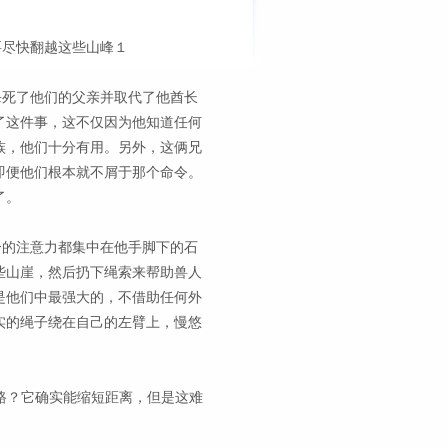
要尽快翻越这些山峰１
杀死了他们的父亲并取代了他酋长
了这件事，这不仅因为他知道任何
族，他们十分有用。另外，这俩兄
即便他们根本就不屑于那个命令。
了。
分的注意力都集中在他手脚下的石
些山崖，然后扔下绳索来帮助兽人
是他们中最强大的，不借助任何外
实的绳子绕在自己的左臂上，慢悠
条路？它确实能缩短距离，但是这难