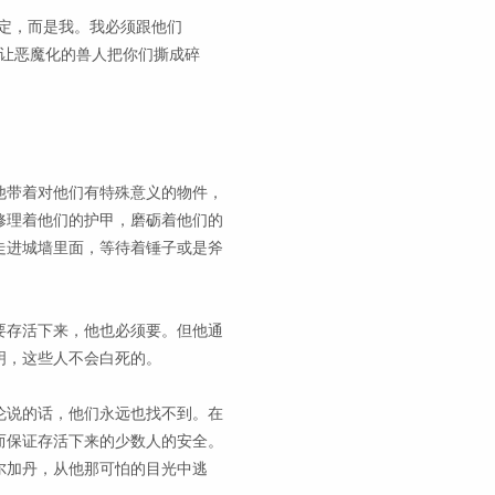
定，而是我。我必须跟他们
来让恶魔化的兽人把你们撕成碎
他带着对他们有特殊意义的物件，
修理着他们的护甲，磨砺着他们的
走进城墙里面，等待着锤子或是斧
要存活下来，他也必须要。但他通
明，这些人不会白死的。
伦说的话，他们永远也找不到。在
而保证存活下来的少数人的安全。
尔加丹，从他那可怕的目光中逃