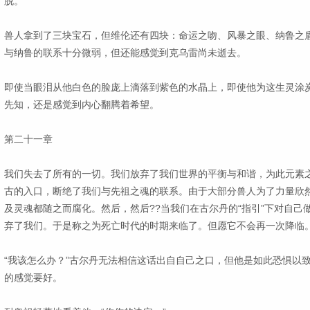
脱。
兽人拿到了三块宝石，但维伦还有四块：命运之吻、风暴之眼、纳鲁之
与纳鲁的联系十分微弱，但还能感觉到克乌雷尚未逝去。
即使当眼泪从他白色的脸庞上滴落到紫色的水晶上，即使他为这生灵涂
先知，还是感觉到内心翻腾着希望。
第二十一章
我们失去了所有的一切。我们放弃了我们世界的平衡与和谐，为此元素
古的入口，断绝了我们与先祖之魂的联系。由于大部分兽人为了力量欣
及灵魂都随之而腐化。然后，然后??当我们在古尔丹的“指引”下对自己
弃了我们。于是称之为死亡时代的时期来临了。但愿它不会再一次降临
“我该怎么办？”古尔丹无法相信这话出自自己之口，但他是如此恐惧以
的感觉要好。