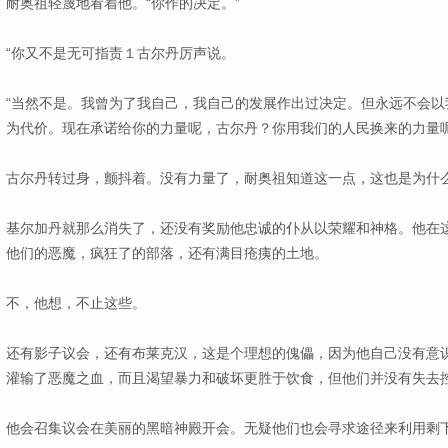
耐奥祖轻蔑地看着他。“你作的决定。”
“你又不是无可指责１古尔丹厉声说。
“当然不是。我曾为了我自己，我自己的发展作出过决定。但永远不会以我
为代价。现在承诺给你的力量呢，古尔丹？你用我们的人民换来的力量呢
古尔丹转过身，颤抖着。没有力量了，耐奥祖知道这一点，这也是为什
基尔加丹就那么消失了，还没有奖励他忠诚的仆从以荣耀和神格。他在
他们的恶魔，疯狂了的部落，还有满目疮痍的土地。
不，他想，不止这些。
还有影子议会，还有布莱克汉，这是个理想的傀儡，因为他自己没有意
灌输了恶魔之血，而且渴望暴力和破坏更胜于饮食，但他们并没有失去
他会召集议会在美丽的黑暗神殿开会。无疑他们也会寻求途径来利用剩