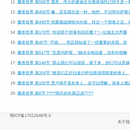
11.
魔兽世界 第556节 显然，伟大的麦迪文无视肯瑞托已经不是一
12.
魔兽世界 第456节 嘛，其实我也是一样。他想，不过阿尔萨斯
13.
魔兽世界 第490节 他紧握战锤快步向前，转过一个拐角之后，
14.
魔兽世界 第178节 “你说那个部落包括巨魔？”一位领主大声重
15.
魔兽世界 第45节 “不错……而且我知道了一些重要的东西。听
16.
魔兽世界 第517节 “瓦里玛萨斯，”她冷冷地说着，没有对他鞠
17.
魔兽世界 第146节 “那么我们可以假设，接下来，他们可以穿越
18.
魔兽世界 第204节 “精灵们正赶往奎尔萨拉斯清理那里的兽人。
19.
魔兽世界 第105节 贾卢德不喜欢兽人，这可以理解，很多人都
20.
魔兽世界 第6节 ????哨兵的长期卫戍????
鄂ICP备17012648号-5
关于我