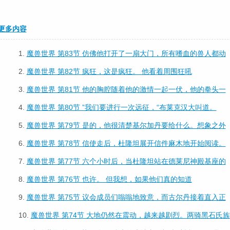
更多内容
1.
魔兽世界 第83节 仿佛他打开了一扇大门，所有嗜血的兽人都动
2.
魔兽世界 第82节 疯狂，这是疯狂。 他看着周围狂吼
3.
魔兽世界 第81节 他的胸腔随着他的激情一起一伏，他的拳头一
4.
魔兽世界 第80节 ”我们要进行一次远征，“布莱克汉大叫道。
5.
魔兽世界 第79节 是的，他很清楚基尔加丹要给什么。想象之外
6.
魔兽世界 第78节 信使走后，杜隆坦展开信件麻木地开始阅读。
7.
魔兽世界 第77节 六个小时后，当杜隆坦站在德莱尼神殿基座的
8.
魔兽世界 第76节 也许。 但我想，如果他们真的知道
9.
魔兽世界 第75节 议会成员们嗡嗡地致意，而古尔丹接着直入正
10.
魔兽世界 第74节 大地仍然在震动，越来越剧烈。两骑黑石氏族