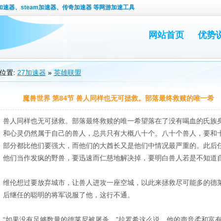
速器、steam加速器、传奇加速器 等网游加速工具
网站首页
优势
位置:
27加速器
»
英雄联盟
魔兽世界 第84节 兽人同样也无可拯救。部落最终救赎的唯一希
兽人同样也无可拯救。部落最终救赎的唯一希望落在了没有喝血的氏族
和心灵仍然属于自己的兽人，总共只有大概八十个。八十个兽人，要和
部分都比他们要强大，而他们的大酋长又是他们中情况最严重的。此后
他们当作发疯的野兽，要迅速而仁慈地解决掉，要明白兽人若是不知道
维伦想过要放弃城市，让兽人进攻一座空城，以此来拯救尽可能多的德
后继任的聪明的将军说服了他，这行不通。
“如果没有足够数量的德莱尼被屠杀，”拉罗希这么说，他的声音柔和富