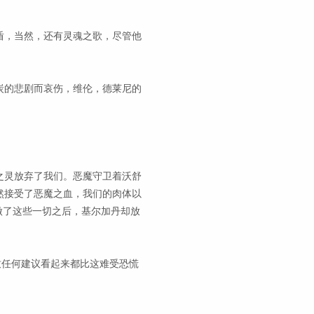
盾，当然，还有灵魂之歌，尽管他
炭的悲剧而哀伤，维伦，德莱尼的
之灵放弃了我们。恶魔守卫着沃舒
然接受了恶魔之血，我们的肉体以
做了这些一切之后，基尔加丹却放
。
致任何建议看起来都比这难受恐慌