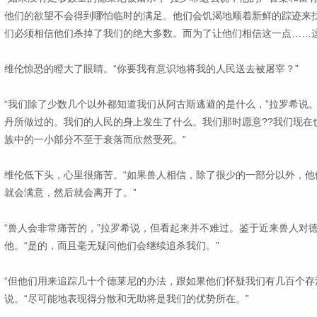
他们的欲望不会得到哪怕临时的满足。他们会饥渴地顺着新鲜的踪迹来
们必须相信他们杀掉了我们的绝大多数。而为了让他们相信这一点……这
维伦惊恐的瞪大了眼睛。“你要我有意识地将我的人民送去被屠宰？”
“我们除了少数几个以外都知道我们从阿古斯逃避的是什么，”拉罗希说
丹所做过的。我们的人民的身上发生了什么。我们那时愿意??我们现在
族中的一小部分不至于衰落而欣然受死。”
维伦低下头，心里很痛苦。“如果兽人相信，除了很少的一部分以外，他
就会满意，然后就会离开了。”
“兽人会非常痛苦的，”拉罗希说，但看起来并不难过。鉴于近来兽人对
他。“是的，而且毫无疑问他们会继续追杀我们。”
“但他们用来追踪几十个德莱尼的办法，跟如果他们怀疑我们有几百个存
说。“尽可能地表现得分散和无助将是我们的优势所在。”