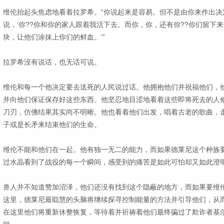
维伦抬起头焦虑地看着拉罗希。“你说起来是容易。但不是由你来作出决
说，‘你??你和你的家人跟着我活下去。而你，你，还有你??你们留下
块，让他们涂抹上你们的鲜血。’”
拉罗希没有说话，也无话可说。
维伦和每一个他决定要去送死的人民说过话。他拥抱他们并祝福他们，
并向他们保证保存好这些东西。他坚忍地目涩地看着这些即将死去的人
刀刃，仿佛结果其实尚不明晰。他也看着他们出发，唱着古老的歌曲，
子或是长矛来结束他们的生命。
维伦不能和他们在一起。他有独一无二的能力，而如果德莱尼这个种族
过水晶看到了战役的每一个瞬间，感受到的痛苦是如此可怕却又如此澄
兽人并不知道赞加沼泽，他们还没有找到这个隐蔽的地方，而如果要维
这里，德莱尼最聪慧的头脑将继续探寻控制能量的方法并引导他们，从
在这里他们将重新休整恢复，等待着并祈祷着他们最终骗过了欺诈者基