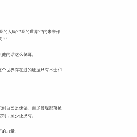
的人民??我的世界??的未来作
？”
么他的话这么刺耳。
这个世界存在过的证据只有术士和
识到自己是傀儡。而尽管现部落被
控制，至少还没有。
下的力量。