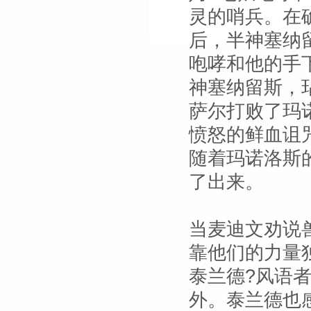
灵的哨兵。在
后，半神塞纳
咆哮和他的手
神塞纳留斯，
萨尔打败了玛
愤怒的鲜血诅
随着玛诺洛斯
了出来。
当麦迪文劝说
靠他们的力量
泰兰德?风语
外。泰兰德也