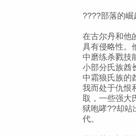
????部落的崛
在古尔丹和他
具有侵略性。
中磨练杀戮技
小部分氏族酋
中霜狼氏族的
我而处于仇恨
取，一些强大
狱咆哮??却
代。