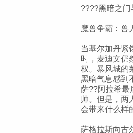
????黑暗之门
魔兽争霸：兽
当基尔加丹紧
时，麦迪文仍
权。暴风城的
黑暗气息感到
萨??阿拉希
帅。但是，两
会带来什么样
萨格拉斯向古