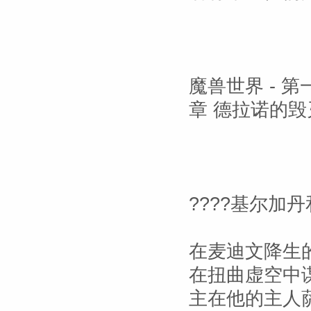
魔兽世界 - 
章 德拉诺的毁
????基尔加丹
在麦迪文降生
在扭曲虚空中
主在他的主人